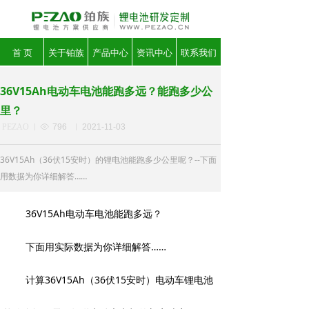
首 页
关于铂族
产品中心
资讯中心
联系我们
36V15Ah电动车电池能跑多远？能跑多少公
里？
PEZAO
ꁖ
796
2021-11-03
36V15Ah（36伏15安时）的锂电池能跑多少公里呢？--下面
用数据为你详细解答……
36V15Ah
电动车电池
能跑多远？
下面用实际数据为你详细解答……
计算36V15Ah（36伏15安时）
电动车锂电池