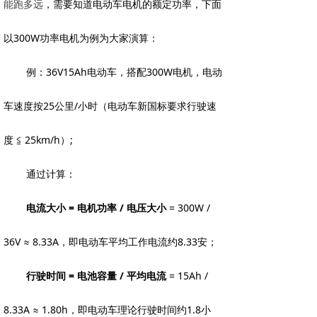
能跑多远
，需要知道电动车电机的额定功率，下面
以300W功率电机为例为大家演算：
例：36V15Ah电动车，搭配300W电机，电动
车速度按25公里/小时（电动车新国标要求行驶速
度 ≦ 25km/h）;
通过计算：
电流大小 = 电机功率 / 电压大小
= 300W /
36V ≈ 8.33A，即电动车平均工作电流约8.33安；
行驶时间 = 电池容量 / 平均电流
= 15Ah /
8.33A ≈ 1.80h，即电动车理论行驶时间约1.8小